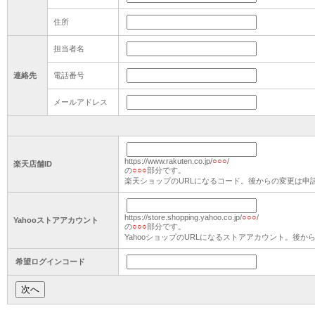
住所
担当者名
連絡先
電話番号
メールアドレス
https://www.rakuten.co.jp/
○○○
/
楽天店舗ID
の
○○○
部分です。
楽天ショップのURLになるコード。後からの変更は申
https://store.shopping.yahoo.co.jp/
○○○
/
Yahooストアアカウント
の
○○○
部分です。
YahooショップのURLになるストアアカウント。後
希望ログインコード